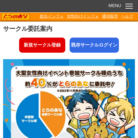
MENU
TORANOANA
総合インフォ
女性向けインフォ
通信販売
ヘルプ
お知らせ
サークル委託案内
委託販売
新規サークル登録
既存サークルログイン
電子書籍
Q&A
各種ダウンロード