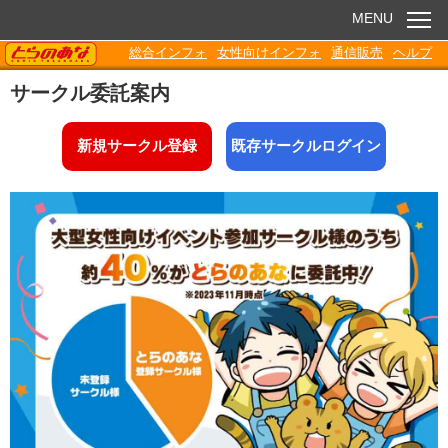
MENU
TORANOANA
総合インフォ
女性向けインフォ
通信販売
ヘルプ
お知らせ
サークル委託案内
委託販売
新規サークル登録
既存サークルログイン
電子書籍
Q&A
各種ダウンロード