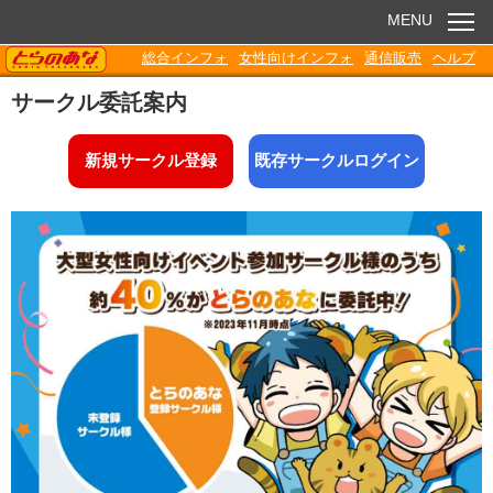
MENU
TORANOANA
総合インフォ
女性向けインフォ
通信販売
ヘルプ
お知らせ
サークル委託案内
委託販売
新規サークル登録
既存サークルログイン
電子書籍
Q&A
各種ダウンロード