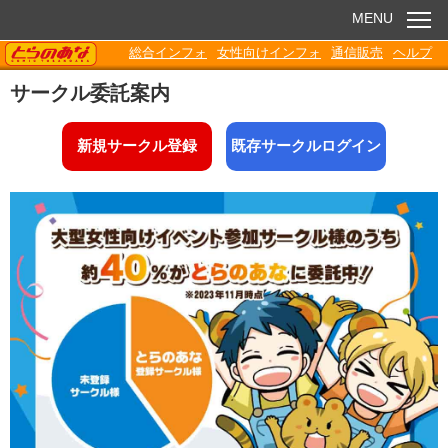
MENU
TORANOANA
総合インフォ
女性向けインフォ
通信販売
ヘルプ
お知らせ
サークル委託案内
委託販売
新規サークル登録
既存サークルログイン
電子書籍
Q&A
各種ダウンロード