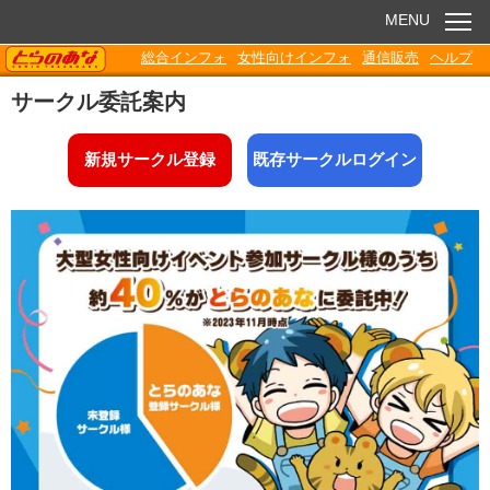
MENU
TORANOANA
総合インフォ
女性向けインフォ
通信販売
ヘルプ
お知らせ
サークル委託案内
委託販売
新規サークル登録
既存サークルログイン
電子書籍
Q&A
各種ダウンロード