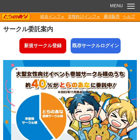
MENU
TORANOANA
総合インフォ
女性向けインフォ
通信販売
ヘルプ
お知らせ
サークル委託案内
委託販売
新規サークル登録
既存サークルログイン
電子書籍
Q&A
各種ダウンロード