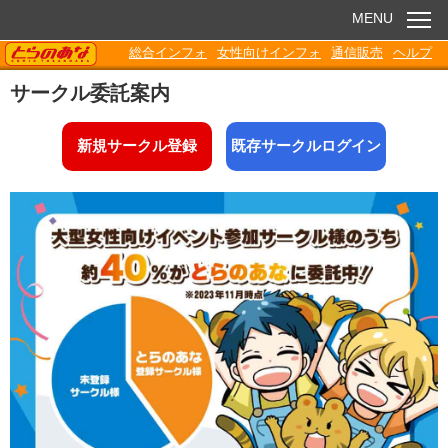
MENU
TORANOANA
総合インフォ
女性向けインフォ
通信販売
ヘルプ
お知らせ
サークル委託案内
委託販売
新規サークル登録
既存サークルログイン
電子書籍
Q&A
各種ダウンロード