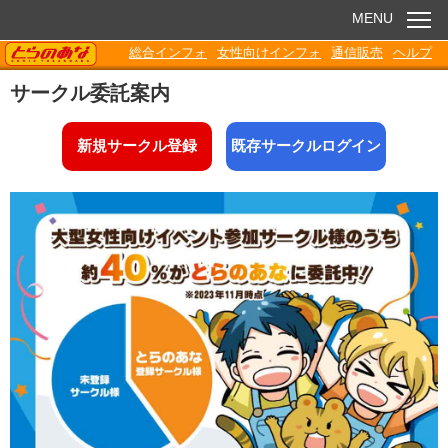
MENU
TORANOANA
総合インフォ
女性向けインフォ
通信販売
ヘルプ
お知らせ
サークル委託案内
委託販売
新規サークル登録
既存サークルログイン
電子書籍
Q&A
各種ダウンロード