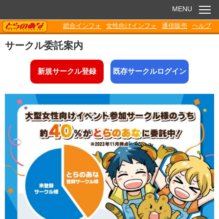
MENU
TORANOANA
総合インフォ
女性向けインフォ
通信販売
ヘルプ
お知らせ
サークル委託案内
委託販売
新規サークル登録
既存サークルログイン
電子書籍
Q&A
各種ダウンロード