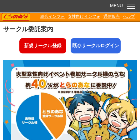
MENU
TORANOANA
総合インフォ
女性向けインフォ
通信販売
ヘルプ
お知らせ
サークル委託案内
委託販売
新規サークル登録
既存サークルログイン
電子書籍
Q&A
各種ダウンロード