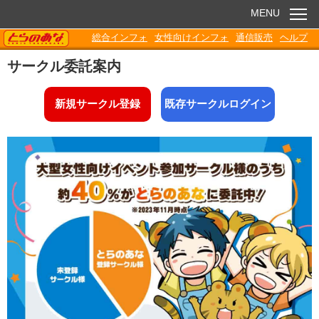
MENU
TORANOANA
総合インフォ
女性向けインフォ
通信販売
ヘルプ
お知らせ
サークル委託案内
委託販売
新規サークル登録
既存サークルログイン
電子書籍
Q&A
各種ダウンロード