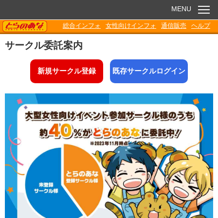
MENU
TORANOANA
総合インフォ
女性向けインフォ
通信販売
ヘルプ
お知らせ
サークル委託案内
委託販売
新規サークル登録
既存サークルログイン
電子書籍
Q&A
各種ダウンロード