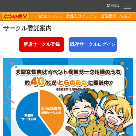
MENU
TORANOANA
総合インフォ
女性向けインフォ
通信販売
ヘルプ
お知らせ
サークル委託案内
委託販売
新規サークル登録
既存サークルログイン
電子書籍
Q&A
各種ダウンロード