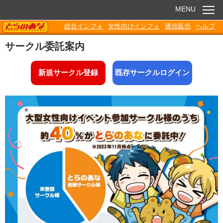
MENU
TORANOANA
総合インフォ
女性向けインフォ
通信販売
ヘルプ
お知らせ
サークル委託案内
委託販売
新規サークル登録
既存サークルログイン
電子書籍
Q&A
各種ダウンロード