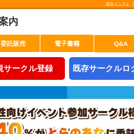
総合インフォ
案内
委託販売
電子書籍
Q&A
規サークル登録
既存サークルロ