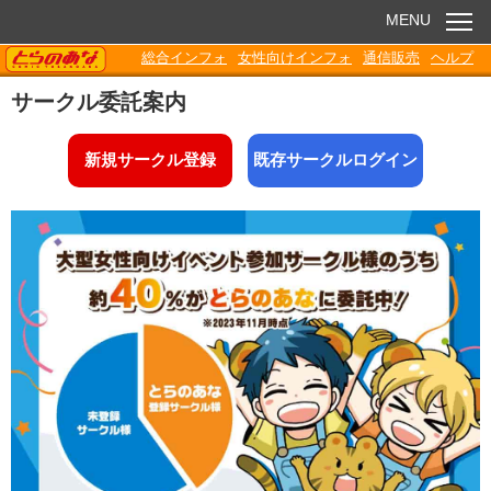
MENU
TORANOANA
総合インフォ
女性向けインフォ
通信販売
ヘルプ
お知らせ
サークル委託案内
委託販売
新規サークル登録
既存サークルログイン
電子書籍
Q&A
各種ダウンロード