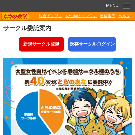
MENU
TORANOANA
総合インフォ
女性向けインフォ
通信販売
ヘルプ
お知らせ
サークル委託案内
委託販売
新規サークル登録
既存サークルログイン
電子書籍
Q&A
各種ダウンロード