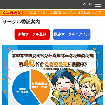
MENU
TORANOANA
総合インフォ
女性向けインフォ
通信販売
ヘルプ
お知らせ
サークル委託案内
委託販売
新規サークル登録
既存サークルログイン
電子書籍
Q&A
各種ダウンロード