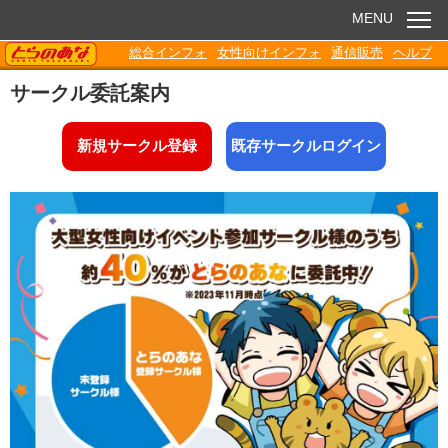
MENU
TORANOANA
総合インフォ
女性向けインフォ
通信販売
ヘルプ
お知らせ
サークル委託案内
委託販売
新規サークル登録
既存サークルログイン
電子書籍
Q&A
各種ダウンロード