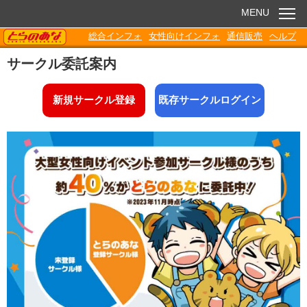
MENU
TORANOANA
総合インフォ
女性向けインフォ
通信販売
ヘルプ
お知らせ
サークル委託案内
委託販売
新規サークル登録
既存サークルログイン
電子書籍
Q&A
各種ダウンロード