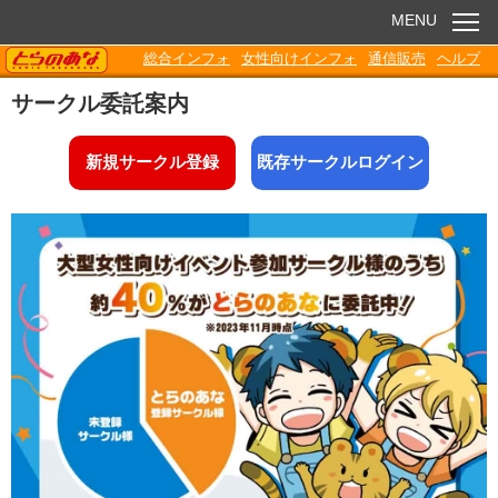
MENU
TORANOANA
総合インフォ
女性向けインフォ
通信販売
ヘルプ
お知らせ
サークル委託案内
委託販売
新規サークル登録
既存サークルログイン
電子書籍
Q&A
各種ダウンロード