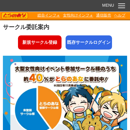
MENU
TORANOANA
総合インフォ
女性向けインフォ
通信販売
ヘルプ
お知らせ
サークル委託案内
委託販売
新規サークル登録
既存サークルログイン
電子書籍
Q&A
各種ダウンロード