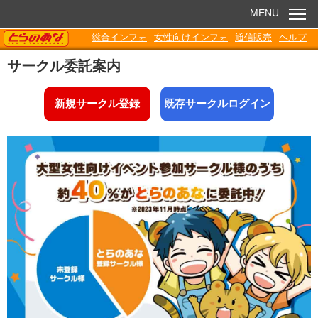
MENU
TORANOANA
総合インフォ
女性向けインフォ
通信販売
ヘルプ
お知らせ
サークル委託案内
委託販売
新規サークル登録
既存サークルログイン
電子書籍
Q&A
各種ダウンロード