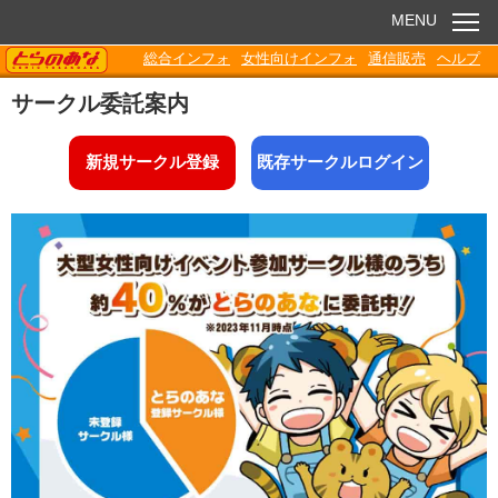
MENU
TORANOANA
総合インフォ
女性向けインフォ
通信販売
ヘルプ
お知らせ
サークル委託案内
委託販売
新規サークル登録
既存サークルログイン
電子書籍
Q&A
各種ダウンロード