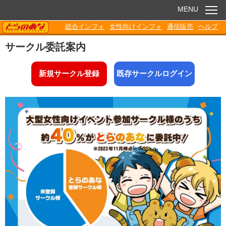
MENU
TORANOANA
総合インフォ
女性向けインフォ
通信販売
ヘルプ
お知らせ
サークル委託案内
委託販売
新規サークル登録
既存サークルログイン
電子書籍
Q&A
各種ダウンロード