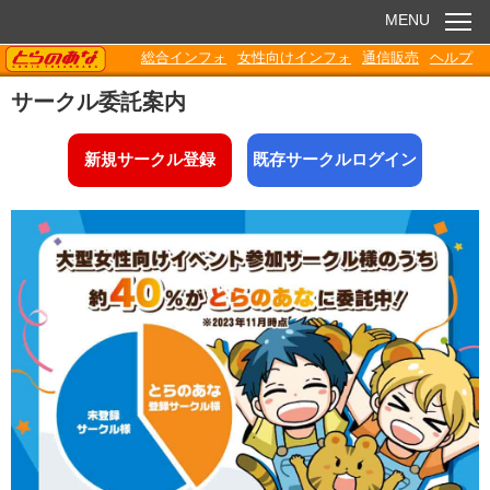
MENU
TORANOANA
総合インフォ
女性向けインフォ
通信販売
ヘルプ
お知らせ
サークル委託案内
委託販売
新規サークル登録
既存サークルログイン
電子書籍
Q&A
各種ダウンロード