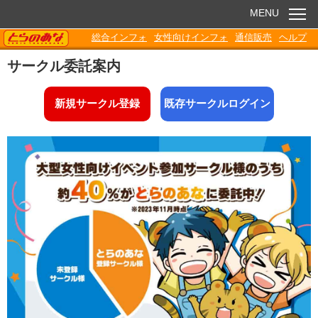
MENU
TORANOANA
総合インフォ
女性向けインフォ
通信販売
ヘルプ
お知らせ
サークル委託案内
委託販売
新規サークル登録
既存サークルログイン
電子書籍
Q&A
各種ダウンロード