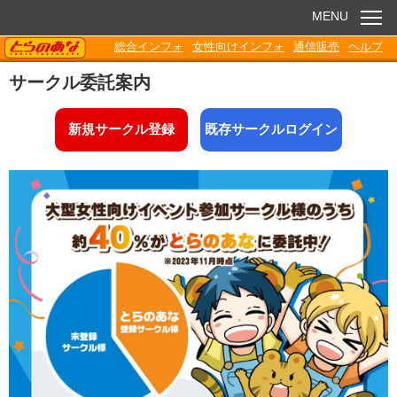
MENU
TORANOANA
総合インフォ
女性向けインフォ
通信販売
ヘルプ
お知らせ
サークル委託案内
委託販売
新規サークル登録
既存サークルログイン
電子書籍
Q&A
各種ダウンロード