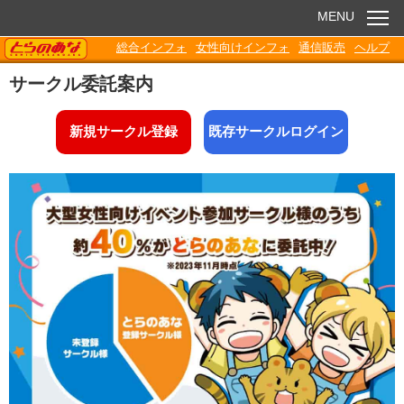
MENU
TORANOANA
総合インフォ
女性向けインフォ
通信販売
ヘルプ
お知らせ
サークル委託案内
委託販売
新規サークル登録
既存サークルログイン
電子書籍
Q&A
各種ダウンロード