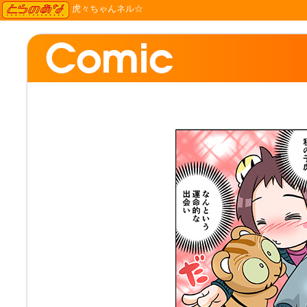
TORANOANA
虎々ちゃんネル☆