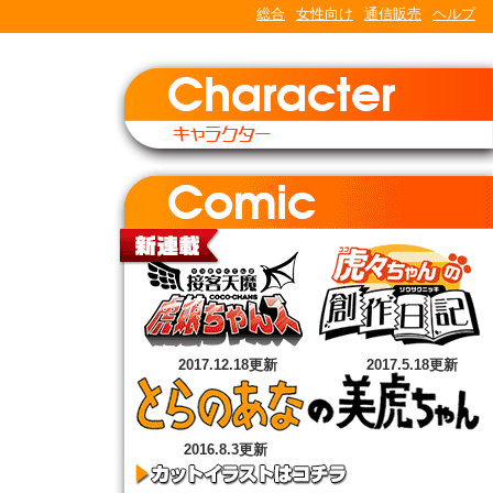
総合
女性向け
通信販売
ヘルプ
2017.12.18更新
2017.5.18更新
2016.8.3更新