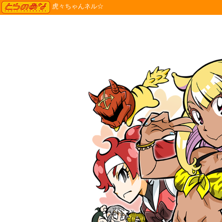
TORANOANA
虎々ちゃんネル☆