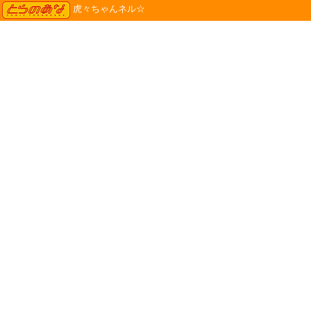
TORANOANA
虎々ちゃんネル☆