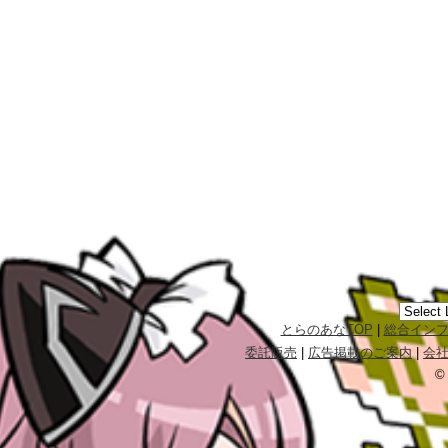
とらのあなTOP
|
総合イン
委託販売
|
広告掲載のご案内
|
会
©