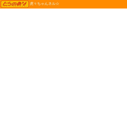
TORANOANA
虎々ちゃんネル☆