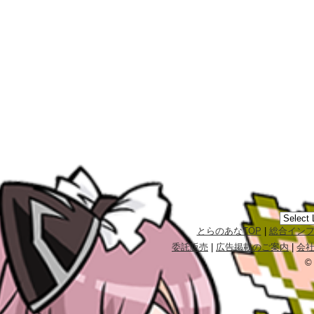
とらのあなTOP
|
総合イン
委託販売
|
広告掲載のご案内
|
会
©