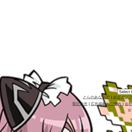
とらのあなTOP
|
総合イン
委託販売
|
広告掲載のご案内
|
会
©