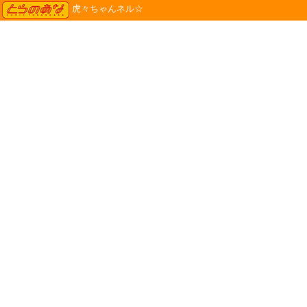
TORANOANA
虎々ちゃんネル☆