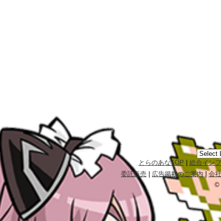
とらのあなTOP
|
総合イン
委託販売
|
広告掲載のご案内
|
会
©