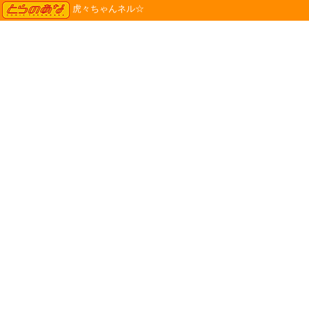
TORANOANA
虎々ちゃんネル☆