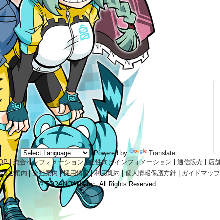
Powered by
Translate
OP
|
総合インフォメーション
|
女性向けインフォメーション
|
通信販売
|
店
載のご案内
|
会社案内
|
採用情報
|
利用規約
|
個人情報保護方針
|
ガイドマップ
© TORANOANA Inc, All Rights Reserved.