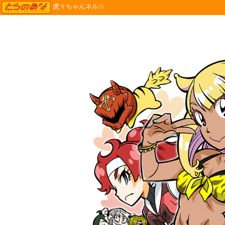
TORANOANA
虎々ちゃんネル☆