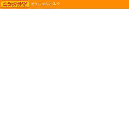
TORANOANA
虎々ちゃんネル☆