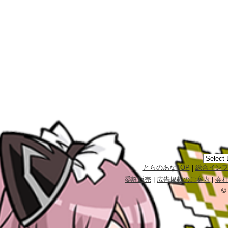
とらのあなTOP
|
総合イン
委託販売
|
広告掲載のご案内
|
会
©