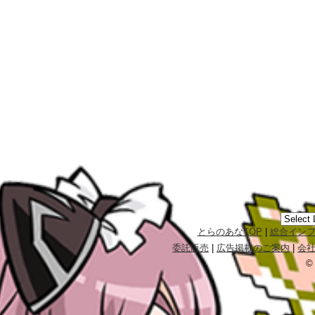
とらのあなTOP
|
総合イン
委託販売
|
広告掲載のご案内
|
会
©