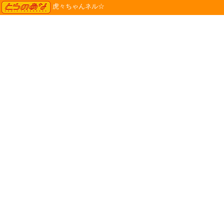
TORANOANA
虎々ちゃんネル☆