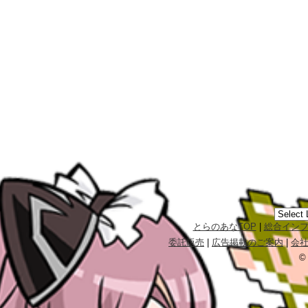
とらのあなTOP
|
総合イン
委託販売
|
広告掲載のご案内
|
会
©