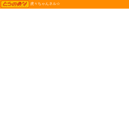
TORANOANA
虎々ちゃんネル☆