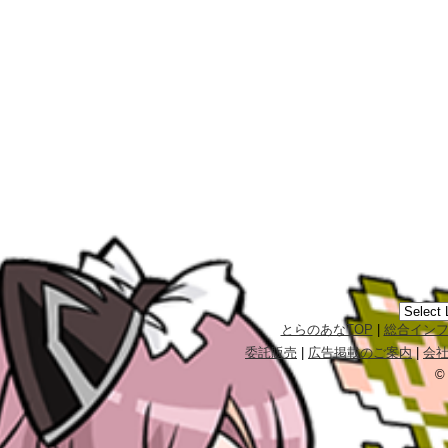
とらのあなTOP
|
総合イン
委託販売
|
広告掲載のご案内
|
会
©