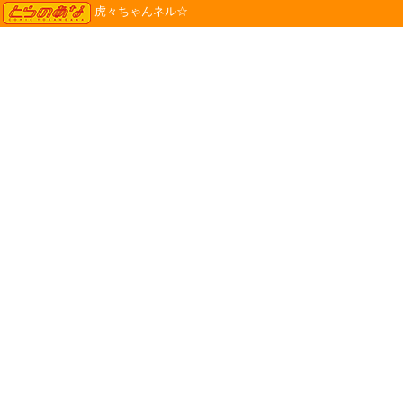
TORANOANA
虎々ちゃんネル☆