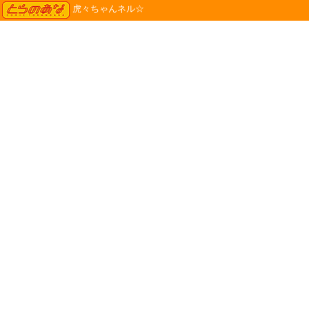
TORANOANA
虎々ちゃんネル☆