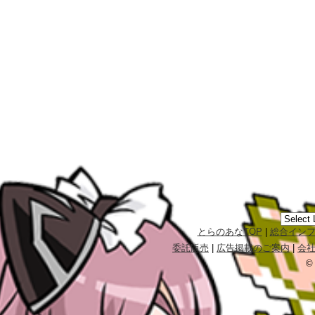
とらのあなTOP
|
総合イン
委託販売
|
広告掲載のご案内
|
会
©