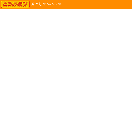
TORANOANA
虎々ちゃんネル☆