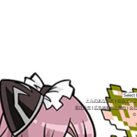
とらのあなTOP
|
総合イン
委託販売
|
広告掲載のご案内
|
会
©