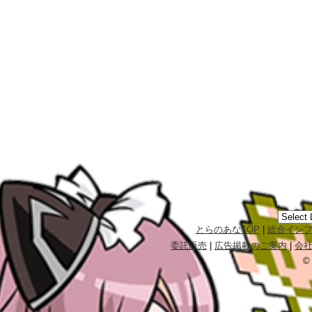
とらのあなTOP
|
総合イン
委託販売
|
広告掲載のご案内
|
会
©