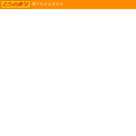
TORANOANA
虎々ちゃんネル☆