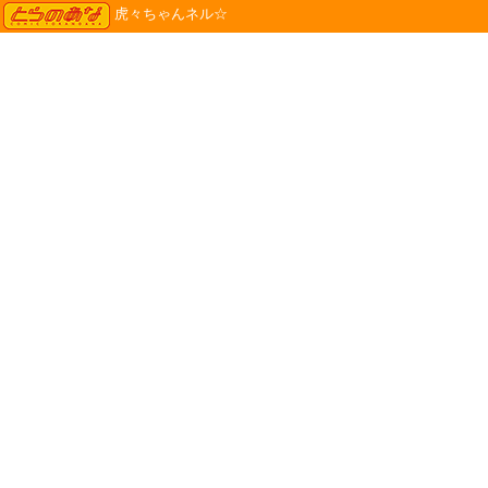
TORANOANA
虎々ちゃんネル☆