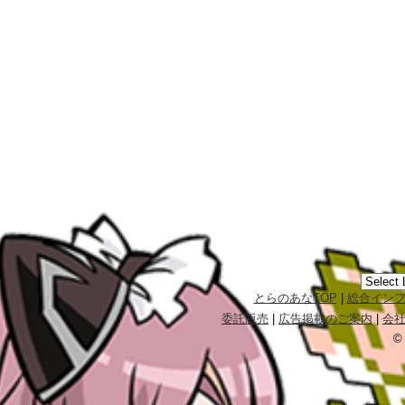
とらのあなTOP
|
総合イン
委託販売
|
広告掲載のご案内
|
会
©