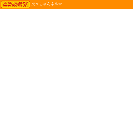
TORANOANA
虎々ちゃんネル☆