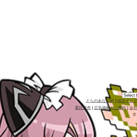
とらのあなTOP
|
総合イン
委託販売
|
広告掲載のご案内
|
会
©