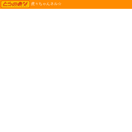
TORANOANA
虎々ちゃんネル☆