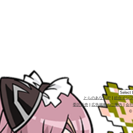
とらのあなTOP
|
総合イン
委託販売
|
広告掲載のご案内
|
会
©