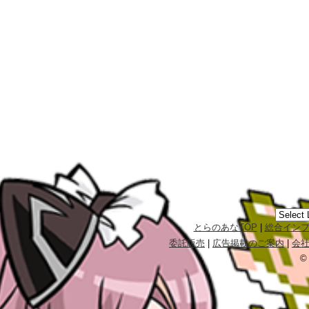
とらのあなTOP
|
総合イン
委託販売
|
広告掲載のご案内
|
会
©