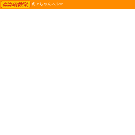
TORANOANA
虎々ちゃんネル☆