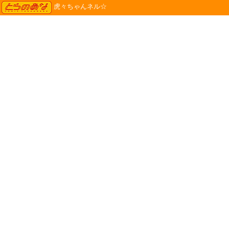
TORANOANA
虎々ちゃんネル☆