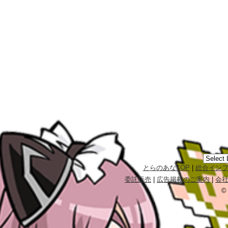
とらのあなTOP
|
総合イン
委託販売
|
広告掲載のご案内
|
会
©