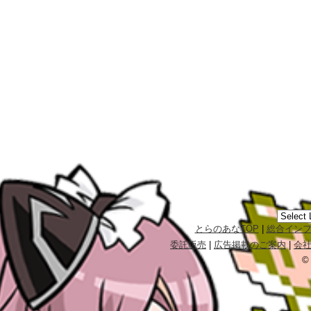
とらのあなTOP
|
総合イン
委託販売
|
広告掲載のご案内
|
会
©