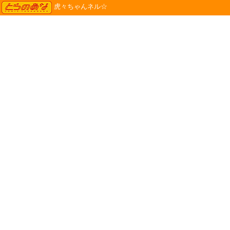
TORANOANA
虎々ちゃんネル☆