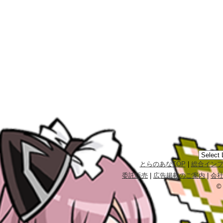
とらのあなTOP
|
総合イン
委託販売
|
広告掲載のご案内
|
会
©