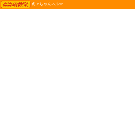
TORANOANA
虎々ちゃんネル☆